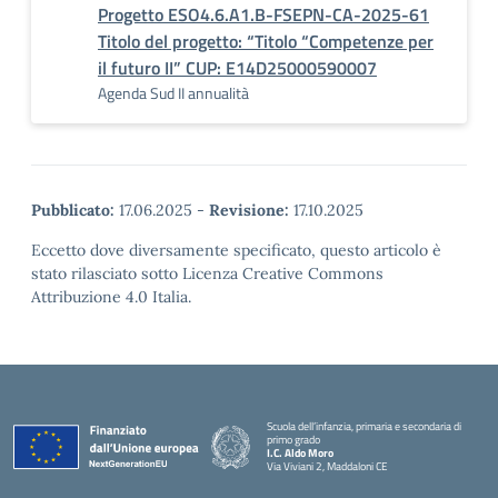
Progetto ESO4.6.A1.B-FSEPN-CA-2025-61
Titolo del progetto: “Titolo “Competenze per
il futuro II” CUP: E14D25000590007
Agenda Sud II annualità
Pubblicato:
17.06.2025
-
Revisione:
17.10.2025
Eccetto dove diversamente specificato, questo articolo è
stato rilasciato sotto Licenza Creative Commons
Attribuzione 4.0 Italia.
Scuola dell’infanzia, primaria e secondaria di
primo grado
I.C. Aldo Moro
Via Viviani 2, Maddaloni CE
— Visita la pagina iniziale della scuola