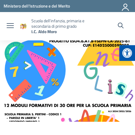
Vai ai contenuti
Vai al menu di navigazione
Vai al footer
Ministero dell'Istruzione e del Merito
Scuola dell’infanzia, primaria e
secondaria di primo grado
I.C. Aldo Moro
Apr