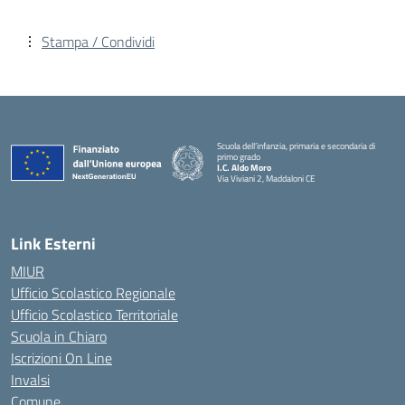
Stampa / Condividi
Scuola dell’infanzia, primaria e secondaria di
primo grado
I.C. Aldo Moro
Via Viviani 2, Maddaloni CE
— Visita la pagina iniziale della scuola
Link Esterni
MIUR
Ufficio Scolastico Regionale
Ufficio Scolastico Territoriale
Scuola in Chiaro
Iscrizioni On Line
Invalsi
Comune