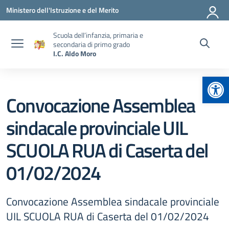
Vai ai contenuti
Vai al menu di navigazione
Vai al footer
Ministero dell'Istruzione e del Merito
Scuola dell’infanzia, primaria e
secondaria di primo grado
I.C. Aldo Moro
Apr
Convocazione Assemblea
sindacale provinciale UIL
SCUOLA RUA di Caserta del
01/02/2024
Convocazione Assemblea sindacale provinciale
UIL SCUOLA RUA di Caserta del 01/02/2024