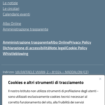
Le notizie
Le circolari
Calendario eventi
Albo Online
Amministrazione trasparente
Amministrazione trasparente
Albo Online
Privacy Policy
Dichiarazione di accessibilità
Note legali
Cookie Policy
Whistleblowing
Indirizzo:
VIA RAFFAELE VIVIANI, 2 – 81024 – MADDALONI (CE)
Centralino:
0823435949
Email:
ceic8av00r@istruzione.it
Posta elettronica certificata (PEC):
Cookies e altri strumenti di tracciamento
ceic8av00r@pec.istruzione.it
Codice fiscale: 93086020612
Il nostro Istituto non utilizza strumenti di profilazione degli utenti -
Codice meccanografico:
CEIC8AV00R
sono utilizzati esclusivamente cookies tecnici necessari al
Codice Indice delle Pubbliche Amministrazioni (IPA): icamm
corretto funzionamento del sito, alla fruibilità dei servizi