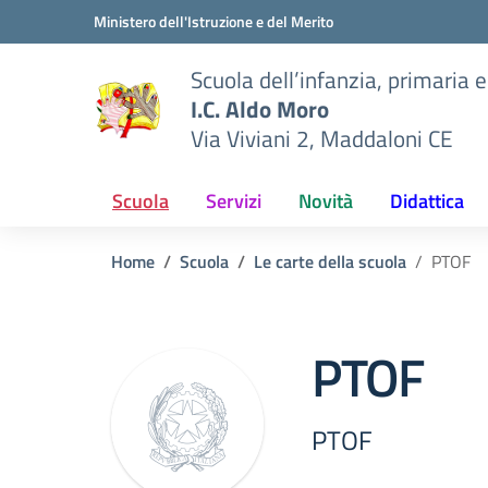
Vai ai contenuti
Vai al menu di navigazione
Vai al footer
Ministero dell'Istruzione e del Merito
Scuola dell’infanzia, primaria 
I.C. Aldo Moro
Via Viviani 2, Maddaloni CE
Scuola
Servizi
Novità
Didattica
Home
Scuola
Le carte della scuola
PTOF
PTOF
PTOF