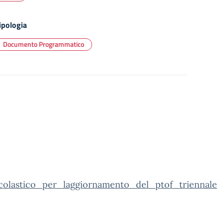
ipologia
Documento Programmatico
colastico_per_laggiornamento_del_ptof_triennale