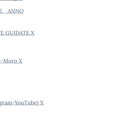
NE _ANNO
TE GUIDATE X
o-Moro X
agram-YouTube) X