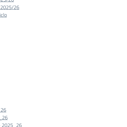
. 2025/26
clo
_26
5_26
S- 2025_26