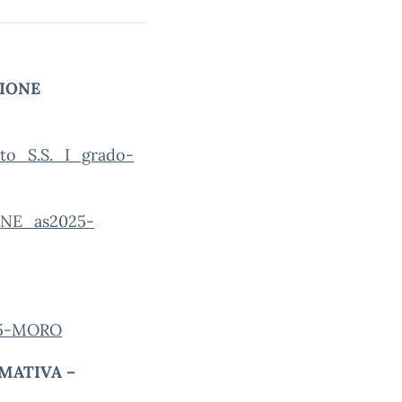
ZIONE
o_S.S._I_grado-
NE_as2025-
25-MORO
MATIVA –