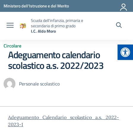
Vai ai contenuti
Vai al menu di navigazione
Vai al footer
Ministero dell'Istruzione e del Merito
Scuola dell’infanzia, primaria e
secondaria di primo grado
I.C. Aldo Moro
Apr
Circolare
Adeguamento calendario
scolastico a.s. 2022/2023
Personale scolastico
Adeguamento_Calendario_scolastico_a.s._2022-
2023-1