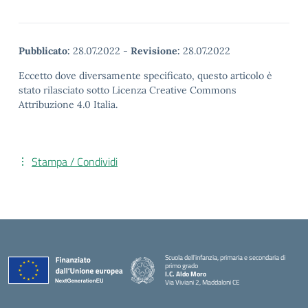
Pubblicato:
28.07.2022
-
Revisione:
28.07.2022
Eccetto dove diversamente specificato, questo articolo è
stato rilasciato sotto Licenza Creative Commons
Attribuzione 4.0 Italia.
Stampa / Condividi
Scuola dell’infanzia, primaria e secondaria di
primo grado
I.C. Aldo Moro
Via Viviani 2, Maddaloni CE
— Visita la pagina iniziale della scuola