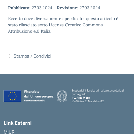
Pubblicato:
27.03.2024
-
Revisione:
27.03.2024
Eccetto dove diversamente specificato, questo articolo è
stato rilasciato sotto Licenza Creative Commons
Attribuzione 4.0 Italia.
Stampa / Condividi
Scuola dell’infanzia, primaria e secondaria di
primo grado
I.C. Aldo Moro
Via Viviani 2, Maddaloni CE
— Visita la pagina iniziale della scuola
Link Esterni
MIUR