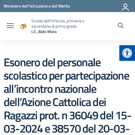
Vai ai contenuti
Vai al menu di navigazione
Vai al footer
Ministero dell'Istruzione e del Merito
Scuola dell’infanzia, primaria e
secondaria di primo grado
I.C. Aldo Moro
Apr
Esonero del personale
scolastico per partecipazione
all’incontro nazionale
dell’Azione Cattolica dei
Ragazzi prot. n 36049 del 15-
03-2024 e 38570 del 20-03-