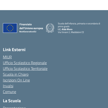
Scuola dell’infanzia, primaria e secondaria di
primo grado
I.C. Aldo Moro
Via Viviani 2, Maddaloni CE
— Visita la pagina iniziale della scuola
Link Esterni
MIUR
Ufficio Scolastico Regionale
Ufficio Scolastico Territoriale
Scuola in Chiaro
Iscrizioni On Line
Invalsi
Comune
La Scuola