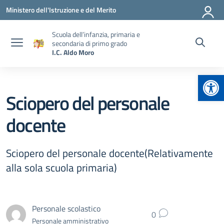
Vai ai contenuti
Vai al menu di navigazione
Vai al footer
Ministero dell'Istruzione e del Merito
Scuola dell’infanzia, primaria e
secondaria di primo grado
I.C. Aldo Moro
Apr
Sciopero del personale
docente
Sciopero del personale docente(Relativamente
alla sola scuola primaria)
Personale scolastico
0
Personale amministrativo