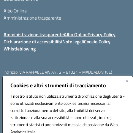
Albo Online
Amministrazione trasparente
Amministrazione trasparente
Albo Online
Privacy Policy
Dichiarazione di accessibilità
Note legali
Cookie Policy
Whistleblowing
Indirizzo:
VIA RAFFAELE VIVIANI, 2 – 81024 – MADDALONI (CE)
Centralino:
0823435949
Email:
ceic8av00r@istruzione.it
Posta elettronica certificata (PEC):
Cookies e altri strumenti di tracciamento
ceic8av00r@pec.istruzione.it
Codice fiscale: 93086020612
Il nostro Istituto non utilizza strumenti di profilazione degli utenti -
Codice meccanografico:
CEIC8AV00R
sono utilizzati esclusivamente cookies tecnici necessari al
Codice Indice delle Pubbliche Amministrazioni (IPA): icamm
corretto funzionamento del sito, alla fruibilità dei servizi
Codice unico di fatturazione (CUF): UF8WE6
istituzionali e alla sua accessibilità – sono utilizzati, inoltre,
strumenti statistici anonimizzati messi a disposizione da Web
Analytics Italia.