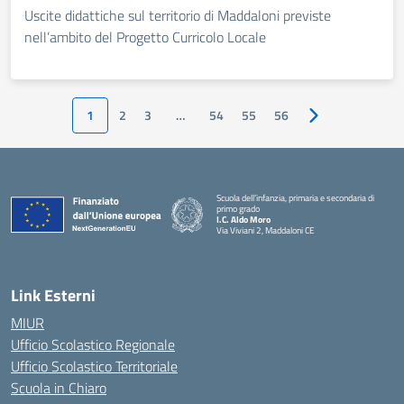
Uscite didattiche sul territorio di Maddaloni previste
nell’ambito del Progetto Curricolo Locale
1
2
3
…
54
55
56
Pagina successiv
Scuola dell’infanzia, primaria e secondaria di
primo grado
I.C. Aldo Moro
Via Viviani 2, Maddaloni CE
— Visita la pagina iniziale della scuola
Link Esterni
MIUR
Ufficio Scolastico Regionale
Ufficio Scolastico Territoriale
Scuola in Chiaro