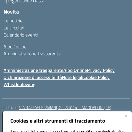
I progetti delle classi
Novità
Le notizie
Le circolari
Calendario eventi
Albo Online
Amministrazione trasparente
Amministrazione trasparente
Albo Online
Privacy Policy
Dichiarazione di accessibilità
Note legali
Cookie Policy
Whistleblowing
Indirizzo:
VIA RAFFAELE VIVIANI, 2 – 81024 – MADDALONI (CE)
Centralino:
0823435949
Email:
ceic8av00r@istruzione.it
Posta elettronica certificata (PEC):
Cookies e altri strumenti di tracciamento
ceic8av00r@pec.istruzione.it
Codice fiscale: 93086020612
Il nostro Istituto non utilizza strumenti di profilazione degli utenti -