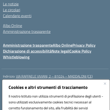
Le notizie
Le circolari
Calendario eventi
Albo Online
Amministrazione trasparente
Amministrazione trasparente
Albo Online
Privacy Policy
Dichiarazione di accessibilità
Note legali
Cookie Policy
Whistleblowing
Indirizzo:
VIA RAFFAELE VIVIANI, 2 – 81024 – MADDALONI (CE)
Centralino:
0823435949
Email:
ceic8av00r@istruzione.it
Posta elettronica certificata (PEC):
Cookies e altri strumenti di tracciamento
ceic8av00r@pec.istruzione.it
Codice fiscale: 93086020612
Il nostro Istituto non utilizza strumenti di profilazione degli utenti -
Codice meccanografico:
CEIC8AV00R
sono utilizzati esclusivamente cookies tecnici necessari al
Codice Indice delle Pubbliche Amministrazioni (IPA): icamm
corretto funzionamento del sito, alla fruibilità dei servizi