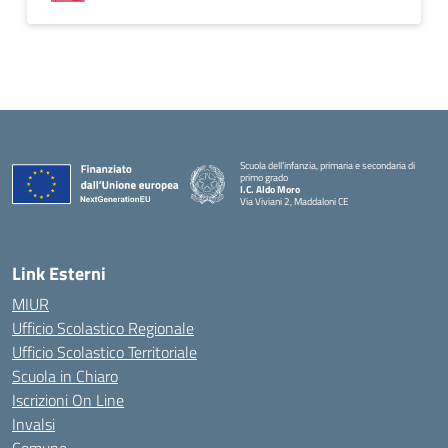
Scuola dell’infanzia, primaria e secondaria di
primo grado
I.C. Aldo Moro
Via Viviani 2, Maddaloni CE
— Visita la pagina iniziale della scuola
Link Esterni
MIUR
Ufficio Scolastico Regionale
Ufficio Scolastico Territoriale
Scuola in Chiaro
Iscrizioni On Line
Invalsi