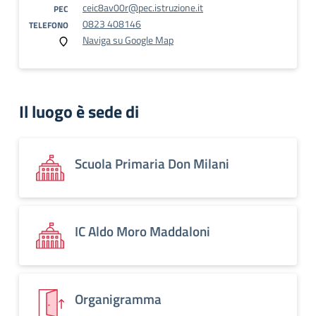
ceic8av00r@pec.istruzione.it
PEC
0823 408146
TELEFONO
Naviga su Google Map
Il luogo è sede di
Scuola Primaria Don Milani
IC Aldo Moro Maddaloni
Organigramma