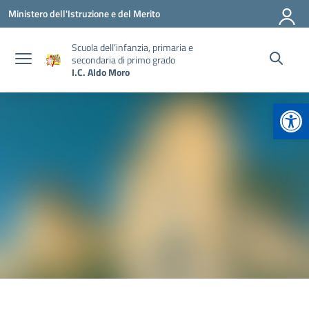
Vai ai contenuti
Vai al menu di navigazione
Vai al footer
Ministero dell'Istruzione e del Merito
Scuola dell’infanzia, primaria e
secondaria di primo grado
I.C. Aldo Moro
Apr