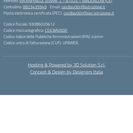
Indirizzo:
VIA RAFFAELE VIVIANI, 2 – 81024 – MADDALONI (CE)
Centralino:
0823435949
Email:
ceic8av00r@istruzione.it
Posta elettronica certificata (PEC):
ceic8av00r@pec.istruzione.it
Codice fiscale: 93086020612
Codice meccanografico:
CEIC8AV00R
Codice Indice delle Pubbliche Amministrazioni (IPA): icamm
Codice unico di fatturazione (CUF): UF8WE6
Hosting & Powered by 3D Solution S.r.l.
Concept & Design by Designers Italia