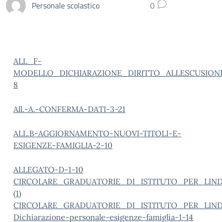
Personale scolastico
0
ALL_F-
MODELLO_DICHIARAZIONE_DIRITTO_ALLESCUSION
8
All.-A.-CONFERMA-DATI-3-21
ALL.B-AGGIORNAMENTO-NUOVI-TITOLI-E-
ESIGENZE-FAMIGLIA-2-10
ALLEGATO-D-1-10
CIRCOLARE_GRADUATORIE_DI_ISTITUTO_PER_LIND
(1)
CIRCOLARE_GRADUATORIE_DI_ISTITUTO_PER_LIND
Dichiarazione-personale-esigenze-famiglia-1-14