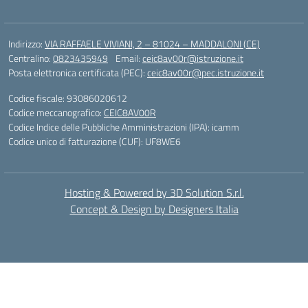
Indirizzo:
VIA RAFFAELE VIVIANI, 2 – 81024 – MADDALONI (CE)
Centralino:
0823435949
Email:
ceic8av00r@istruzione.it
Posta elettronica certificata (PEC):
ceic8av00r@pec.istruzione.it
Codice fiscale: 93086020612
Codice meccanografico:
CEIC8AV00R
Codice Indice delle Pubbliche Amministrazioni (IPA): icamm
Codice unico di fatturazione (CUF): UF8WE6
Hosting & Powered by 3D Solution S.r.l.
Concept & Design by Designers Italia