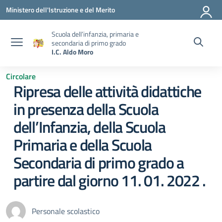
Vai ai contenuti
Vai al menu di navigazione
Vai al footer
Ministero dell'Istruzione e del Merito
Scuola dell’infanzia, primaria e
secondaria di primo grado
I.C. Aldo Moro
Circolare
Ripresa delle attività didattiche
in presenza della Scuola
dell’Infanzia, della Scuola
Primaria e della Scuola
Secondaria di primo grado a
partire dal giorno 11. 01. 2022 .
Personale scolastico