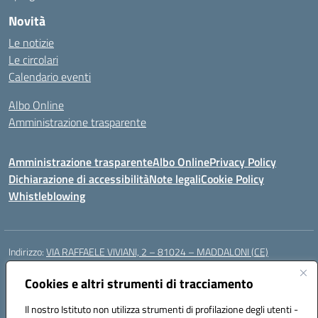
Novità
Le notizie
Le circolari
Calendario eventi
Albo Online
Amministrazione trasparente
Amministrazione trasparente
Albo Online
Privacy Policy
Dichiarazione di accessibilità
Note legali
Cookie Policy
Whistleblowing
Indirizzo:
VIA RAFFAELE VIVIANI, 2 – 81024 – MADDALONI (CE)
Centralino:
0823435949
Email:
ceic8av00r@istruzione.it
Posta elettronica certificata (PEC):
Cookies e altri strumenti di tracciamento
ceic8av00r@pec.istruzione.it
Codice fiscale: 93086020612
Il nostro Istituto non utilizza strumenti di profilazione degli utenti -