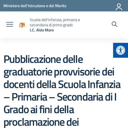
Vai ai contenuti
Vai al menu di navigazione
Vai al footer
Ministero dell'Istruzione e del Merito
Scuola dell’infanzia, primaria e
secondaria di primo grado
I.C. Aldo Moro
Apr
Pubblicazione delle
graduatorie provvisorie dei
docenti della Scuola Infanzia
– Primaria – Secondaria di I
Grado ai fini della
proclamazione dei