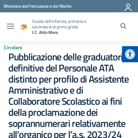
Vai ai contenuti
Vai al menu di navigazione
Vai al footer
Ministero dell'Istruzione e del Merito
Scuola dell’infanzia, primaria e
secondaria di primo grado
I.C. Aldo Moro
Apr
Circolare
Pubblicazione delle graduatorie
definitive del Personale ATA
distinto per profilo di Assistente
Amministrativo e di
Collaboratore Scolastico ai fini
della proclamazione dei
soprannumerari relativamente
all’organico per l’a.s. 2023/24