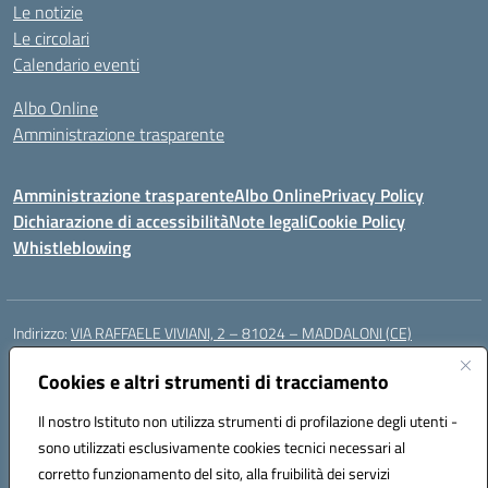
Le notizie
Le circolari
Calendario eventi
Albo Online
Amministrazione trasparente
Amministrazione trasparente
Albo Online
Privacy Policy
Dichiarazione di accessibilità
Note legali
Cookie Policy
Whistleblowing
Indirizzo:
VIA RAFFAELE VIVIANI, 2 – 81024 – MADDALONI (CE)
Centralino:
0823435949
Email:
ceic8av00r@istruzione.it
Posta elettronica certificata (PEC):
Cookies e altri strumenti di tracciamento
ceic8av00r@pec.istruzione.it
Codice fiscale: 93086020612
Il nostro Istituto non utilizza strumenti di profilazione degli utenti -
Codice meccanografico:
CEIC8AV00R
sono utilizzati esclusivamente cookies tecnici necessari al
Codice Indice delle Pubbliche Amministrazioni (IPA): icamm
corretto funzionamento del sito, alla fruibilità dei servizi
Codice unico di fatturazione (CUF): UF8WE6