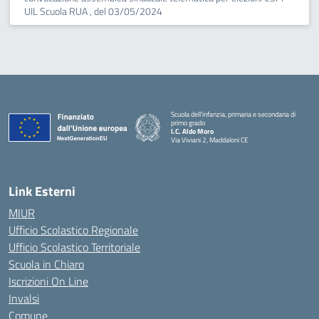
UIL Scuola RUA , del 03/05/2024
Scuola dell’infanzia, primaria e secondaria di
primo grado
I.C. Aldo Moro
Via Viviani 2, Maddaloni CE
— Visita la pagina iniziale della scuola
Link Esterni
MIUR
Ufficio Scolastico Regionale
Ufficio Scolastico Territoriale
Scuola in Chiaro
Iscrizioni On Line
Invalsi
Comune