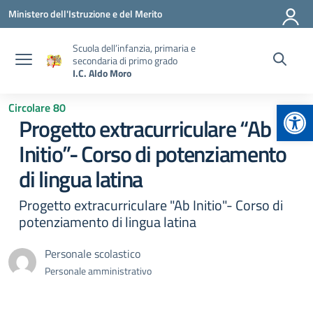
Vai ai contenuti
Vai al menu di navigazione
Vai al footer
Ministero dell'Istruzione e del Merito
Scuola dell’infanzia, primaria e
secondaria di primo grado
I.C. Aldo Moro
Apr
Circolare 80
Progetto extracurriculare “Ab
Initio”- Corso di potenziamento
di lingua latina
Progetto extracurriculare "Ab Initio"- Corso di
potenziamento di lingua latina
Personale scolastico
Personale amministrativo