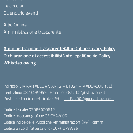
Le circolari
Calendario eventi
Albo Online
Amministrazione trasparente
Amministrazione trasparente
Albo Online
Privacy Policy
Dichiarazione di accessibilità
Note legali
Cookie Policy
Whistleblowing
Indirizzo:
VIA RAFFAELE VIVIANI, 2 – 81024 – MADDALONI (CE)
Centralino:
0823435949
Email:
ceic8av00r@istruzione.it
Posta elettronica certificata (PEC):
ceic8av00r@pec.istruzione.it
Codice fiscale: 93086020612
Codice meccanografico:
CEIC8AV00R
Codice Indice delle Pubbliche Amministrazioni (IPA): icamm
Codice unico di fatturazione (CUF): UF8WE6