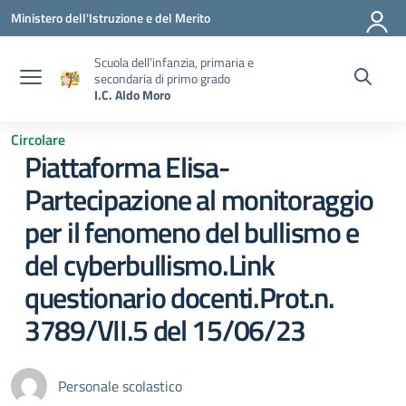
Vai ai contenuti
Vai al menu di navigazione
Vai al footer
Ministero dell'Istruzione e del Merito
Scuola dell’infanzia, primaria e
secondaria di primo grado
I.C. Aldo Moro
Circolare
Piattaforma Elisa-
Partecipazione al monitoraggio
per il fenomeno del bullismo e
del cyberbullismo.Link
questionario docenti.Prot.n.
3789/VII.5 del 15/06/23
Personale scolastico