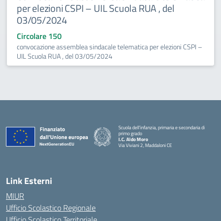
per elezioni CSPI – UIL Scuola RUA , del
03/05/2024
Circolare 150
convocazione assemblea sindacale telematica per elezioni CSPI –
UIL Scuola RUA , del 03/05/2024
Scuola dell’infanzia, primaria e secondaria di
primo grado
I.C. Aldo Moro
Via Viviani 2, Maddaloni CE
— Visita la pagina iniziale della scuola
Link Esterni
MIUR
Ufficio Scolastico Regionale
Ufficio Scolastico Territoriale