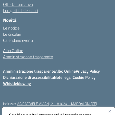
Offerta formativa
I progetti delle classi
Novità
Le notizie
Le circolari
Calendario eventi
Albo Online
Amministrazione trasparente
Amministrazione trasparente
Albo Online
Privacy Policy
Dichiarazione di accessibilità
Note legali
Cookie Policy
Whistleblowing
Indirizzo:
VIA RAFFAELE VIVIANI, 2 – 81024 – MADDALONI (CE)
Centralino:
0823435949
Email:
ceic8av00r@istruzione.it
Posta elettronica certificata (PEC):
ceic8av00r@pec.istruzione.it