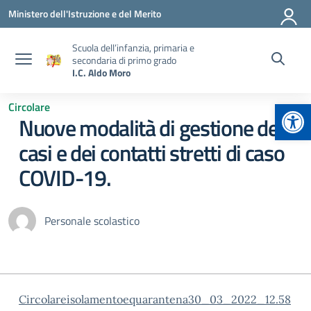
Vai ai contenuti
Vai al menu di navigazione
Vai al footer
Ministero dell'Istruzione e del Merito
Scuola dell’infanzia, primaria e
secondaria di primo grado
I.C. Aldo Moro
Apr
Circolare
Nuove modalità di gestione dei
casi e dei contatti stretti di caso
COVID-19.
Personale scolastico
Circolareisolamentoequarantena30_03_2022_12.58