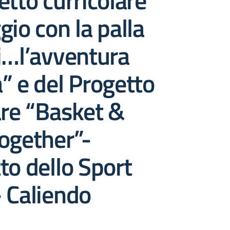
etto curricolare
gio con la palla
i…l’avventura
” e del Progetto
are “Basket &
ogether”-
to dello Sport
 Caliendo