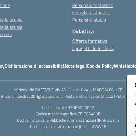
zione
Personale scolastico
Famiglie e studenti
della scuola
Percorsi di studio
della scuola
Didattica
azione
Offerta formativa
I progetti delle classi
icy
Dichiarazione di accessibilità
Note legali
Cookie Policy
Whistlebl
Indirizzo:
VIA RAFFAELE VIVIANI, 2 – 81024 – MADDALONI (CE)
49
Email:
ceic8av00r@istruzione.it
Posta elettronica certificata (PEC):
ceic8
Codice fiscale: 93086020612
Codice meccanografico:
CEIC8AV00R
Codice Indice delle Pubbliche Amministrazioni (IPA): icamm
Codice unico di fatturazione (CUF): UF8WE6