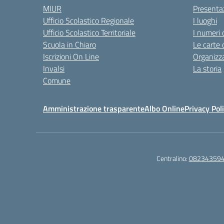
MIUR
Presenta
Ufficio Scolastico Regionale
I luoghi
Ufficio Scolastico Territoriale
I numeri 
Scuola in Chiaro
Le carte 
Iscrizioni On Line
Organizz
Invalsi
La storia
Comune
Amministrazione trasparente
Albo Online
Privacy Pol
Centralino:
08234359