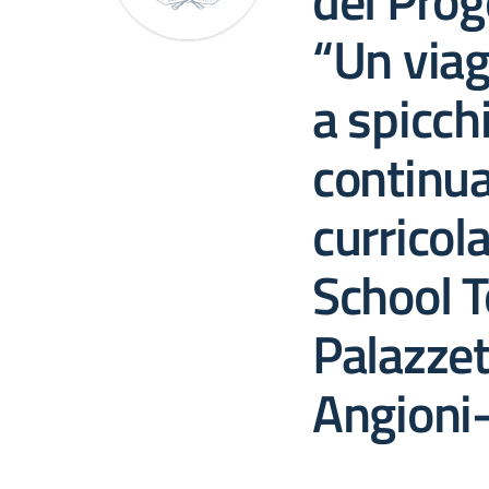
del Prog
“Un viag
a spicch
continua
curricol
School T
Palazzet
Angioni-