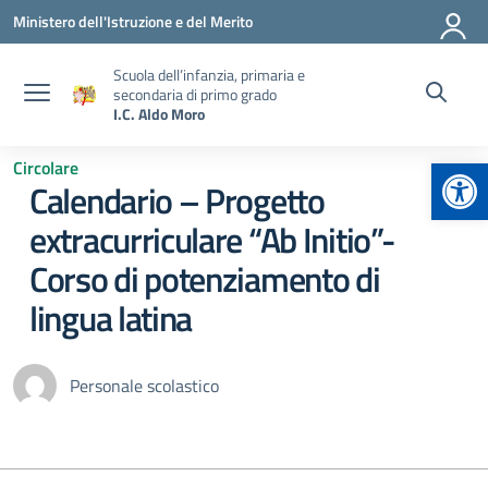
Vai ai contenuti
Vai al menu di navigazione
Vai al footer
Ministero dell'Istruzione e del Merito
Scuola dell’infanzia, primaria e
secondaria di primo grado
I.C. Aldo Moro
Apr
Circolare
Calendario – Progetto
extracurriculare “Ab Initio”-
Corso di potenziamento di
lingua latina
Personale scolastico