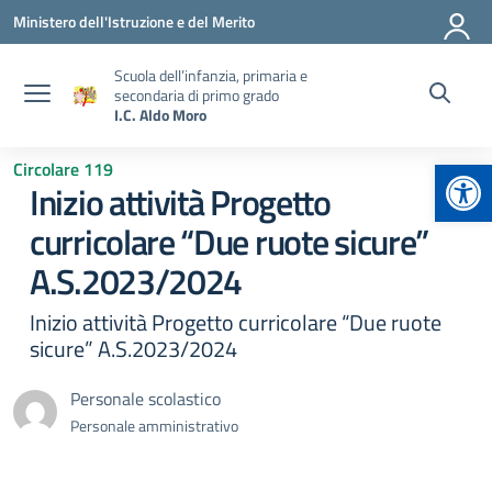
Vai ai contenuti
Vai al menu di navigazione
Vai al footer
Ministero dell'Istruzione e del Merito
Scuola dell’infanzia, primaria e
secondaria di primo grado
I.C. Aldo Moro
Apr
Circolare 119
Inizio attività Progetto
curricolare “Due ruote sicure”
A.S.2023/2024
Inizio attività Progetto curricolare “Due ruote
sicure” A.S.2023/2024
Personale scolastico
Personale amministrativo