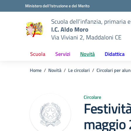
Vai ai contenuti
Vai al menu di navigazione
Vai al footer
Ministero dell'Istruzione e del Merito
Scuola dell’infanzia, primaria 
I.C. Aldo Moro
Via Viviani 2, Maddaloni CE
Scuola
Servizi
Novità
Didattica
Home
Novità
Le circolari
Circolari per alun
Circolare
Festivit
maggio