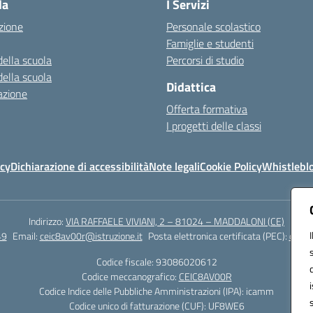
la
I Servizi
zione
Personale scolastico
Famiglie e studenti
della scuola
Percorsi di studio
della scuola
Didattica
azione
Offerta formativa
I progetti delle classi
icy
Dichiarazione di accessibilità
Note legali
Cookie Policy
Whistlebl
Indirizzo:
VIA RAFFAELE VIVIANI, 2 – 81024 – MADDALONI (CE)
49
Email:
ceic8av00r@istruzione.it
Posta elettronica certificata (PEC):
ceic8
Codice fiscale: 93086020612
Codice meccanografico:
CEIC8AV00R
Codice Indice delle Pubbliche Amministrazioni (IPA): icamm
Codice unico di fatturazione (CUF): UF8WE6