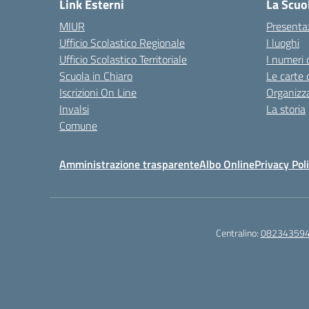
Link Esterni
La Scuo
MIUR
Presenta
Ufficio Scolastico Regionale
I luoghi
Ufficio Scolastico Territoriale
I numeri 
Scuola in Chiaro
Le carte 
Iscrizioni On Line
Organizz
Invalsi
La storia
Comune
Amministrazione trasparente
Albo Online
Privacy Pol
Centralino:
08234359