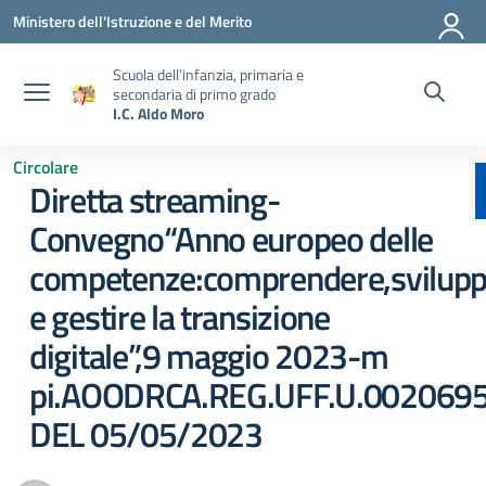
Vai ai contenuti
Vai al menu di navigazione
Vai al footer
Ministero dell'Istruzione e del Merito
Scuola dell’infanzia, primaria e
secondaria di primo grado
I.C. Aldo Moro
Circolare
Diretta streaming-
Convegno“Anno europeo delle
competenze:comprendere,svilupp
e gestire la transizione
digitale”,9 maggio 2023-m
pi.AOODRCA.REG.UFF.U.002069
DEL 05/05/2023