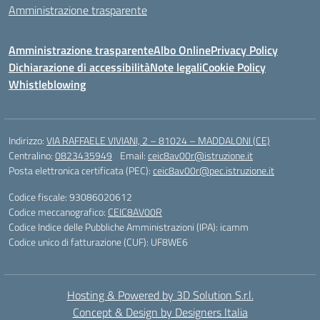
Amministrazione trasparente
Amministrazione trasparente
Albo Online
Privacy Policy
Dichiarazione di accessibilità
Note legali
Cookie Policy
Whistleblowing
Indirizzo:
VIA RAFFAELE VIVIANI, 2 – 81024 – MADDALONI (CE)
Centralino:
0823435949
Email:
ceic8av00r@istruzione.it
Posta elettronica certificata (PEC):
ceic8av00r@pec.istruzione.it
Codice fiscale: 93086020612
Codice meccanografico:
CEIC8AV00R
Codice Indice delle Pubbliche Amministrazioni (IPA): icamm
Codice unico di fatturazione (CUF): UF8WE6
Hosting & Powered by 3D Solution S.r.l.
Concept & Design by Designers Italia