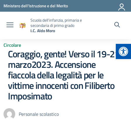
Vai ai contenuti
Vai al menu di navigazione
Vai al footer
Ministero dell'Istruzione e del Merito
Scuola dell’infanzia, primaria e
secondaria di primo grado
I.C. Aldo Moro
Apr
Circolare
Coraggio, gente! Verso il 19-21
marzo2023. Accensione
fiaccola della legalità per le
vittime innocenti con Filiberto
Imposimato
Personale scolastico