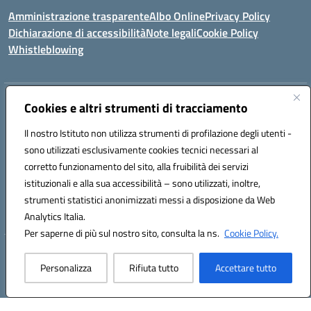
Amministrazione trasparente
Albo Online
Privacy Policy
Dichiarazione di accessibilità
Note legali
Cookie Policy
Whistleblowing
Indirizzo:
VIA RAFFAELE VIVIANI, 2 – 81024 – MADDALONI (CE)
Cookies e altri strumenti di tracciamento
Centralino:
0823435949
Email:
ceic8av00r@istruzione.it
Posta elettronica certificata (PEC):
Il nostro Istituto non utilizza strumenti di profilazione degli utenti -
ceic8av00r@pec.istruzione.it
sono utilizzati esclusivamente cookies tecnici necessari al
Codice fiscale: 93086020612
corretto funzionamento del sito, alla fruibilità dei servizi
Codice meccanografico:
CEIC8AV00R
istituzionali e alla sua accessibilità – sono utilizzati, inoltre,
Codice Indice delle Pubbliche Amministrazioni (IPA): icamm
strumenti statistici anonimizzati messi a disposizione da Web
Codice unico di fatturazione (CUF): UF8WE6
Analytics Italia.
Per saperne di più sul nostro sito, consulta la ns.
Cookie Policy.
Hosting & Powered by 3D Solution S.r.l.
Personalizza
Rifiuta tutto
Accettare tutto
Concept & Design by Designers Italia