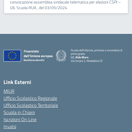
convocazione assemblea sindacale telematica per elezioni CSPI –
UIL Scuola RUA , del 03/05/2024
Scuola dell’infanzia, primaria e secondaria di
primo grado
I.C. Aldo Moro
Via Viviani 2, Maddaloni CE
— Visita la pagina iniziale della scuola
Link Esterni
MIUR
Ufficio Scolastico Regionale
Ufficio Scolastico Territoriale
Scuola in Chiaro
Iscrizioni On Line
Invalsi