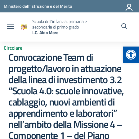
Vai ai contenuti
Vai al menu di navigazione
Vai al footer
Ministero dell'Istruzione e del Merito
Scuola dell’infanzia, primaria e
secondaria di primo grado
I.C. Aldo Moro
Apr
Circolare
Convocazione Team di
progetto/lavoro in attuazione
della linea di investimento 3.2
“Scuola 4.0: scuole innovative,
cablaggio, nuovi ambienti di
apprendimento e laboratori”
nell’ambito della Missione 4 –
Componente 1 – del Piano