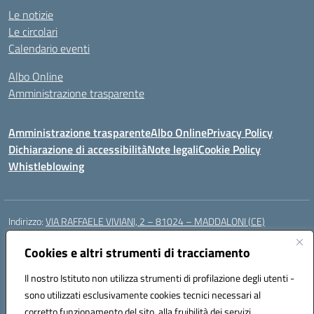
Le notizie
Le circolari
Calendario eventi
Albo Online
Amministrazione trasparente
Amministrazione trasparente
Albo Online
Privacy Policy
Dichiarazione di accessibilità
Note legali
Cookie Policy
Whistleblowing
Indirizzo:
VIA RAFFAELE VIVIANI, 2 – 81024 – MADDALONI (CE)
Centralino:
0823435949
Email:
ceic8av00r@istruzione.it
Posta elettronica certificata (PEC):
Cookies e altri strumenti di tracciamento
ceic8av00r@pec.istruzione.it
Codice fiscale: 93086020612
Il nostro Istituto non utilizza strumenti di profilazione degli utenti -
Codice meccanografico:
CEIC8AV00R
sono utilizzati esclusivamente cookies tecnici necessari al
Codice Indice delle Pubbliche Amministrazioni (IPA): icamm
corretto funzionamento del sito, alla fruibilità dei servizi