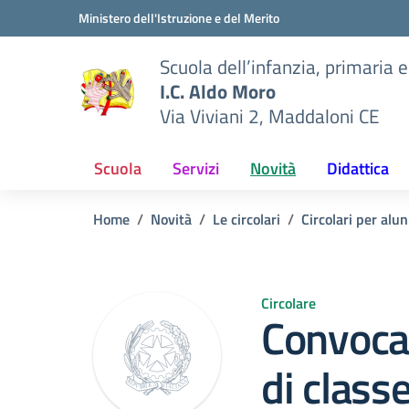
Vai ai contenuti
Vai al menu di navigazione
Vai al footer
Ministero dell'Istruzione e del Merito
Scuola dell’infanzia, primaria 
I.C. Aldo Moro
Via Viviani 2, Maddaloni CE
Scuola
Servizi
Novità
Didattica
Home
Novità
Le circolari
Circolari per alun
Circolare
Convoca
di class