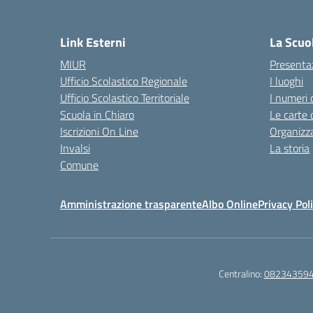
— 
Link Esterni
La Scuo
MIUR
Presenta
Ufficio Scolastico Regionale
I luoghi
Ufficio Scolastico Territoriale
I numeri 
Scuola in Chiaro
Le carte 
Iscrizioni On Line
Organizz
Invalsi
La storia
Comune
Amministrazione trasparente
Albo Online
Privacy Pol
Centralino:
08234359