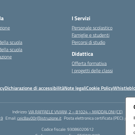
Visita la pagina iniziale della scuola
la
I Servizi
zione
Personale scolastico
Famiglie e studenti
della scuola
Percorsi di studio
della scuola
Didattica
azione
Offerta formativa
I progetti delle classi
icy
Dichiarazione di accessibilità
Note legali
Cookie Policy
Whistlebl
Indirizzo:
VIA RAFFAELE VIVIANI, 2 – 81024 – MADDALONI (CE)
49
Email:
ceic8av00r@istruzione.it
Posta elettronica certificata (PEC):
ceic8
Codice fiscale: 93086020612