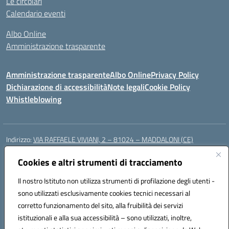
Le circolari
Calendario eventi
Albo Online
Amministrazione trasparente
Amministrazione trasparente
Albo Online
Privacy Policy
Dichiarazione di accessibilità
Note legali
Cookie Policy
Whistleblowing
Indirizzo:
VIA RAFFAELE VIVIANI, 2 – 81024 – MADDALONI (CE)
Centralino:
0823435949
Email:
ceic8av00r@istruzione.it
Posta elettronica certificata (PEC):
Cookies e altri strumenti di tracciamento
ceic8av00r@pec.istruzione.it
Codice fiscale: 93086020612
Il nostro Istituto non utilizza strumenti di profilazione degli utenti -
Codice meccanografico:
CEIC8AV00R
sono utilizzati esclusivamente cookies tecnici necessari al
Codice Indice delle Pubbliche Amministrazioni (IPA): icamm
corretto funzionamento del sito, alla fruibilità dei servizi
Codice unico di fatturazione (CUF): UF8WE6
istituzionali e alla sua accessibilità – sono utilizzati, inoltre,