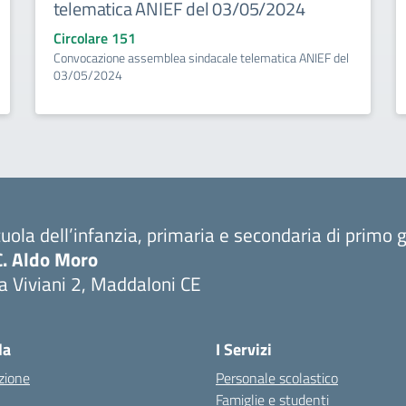
telematica ANIEF del 03/05/2024
Circolare 151
Convocazione assemblea sindacale telematica ANIEF del
03/05/2024
uola dell’infanzia, primaria e secondaria di primo 
C. Aldo Moro
a Viviani 2, Maddaloni CE
Visita la pagina iniziale della scuola
la
I Servizi
zione
Personale scolastico
Famiglie e studenti