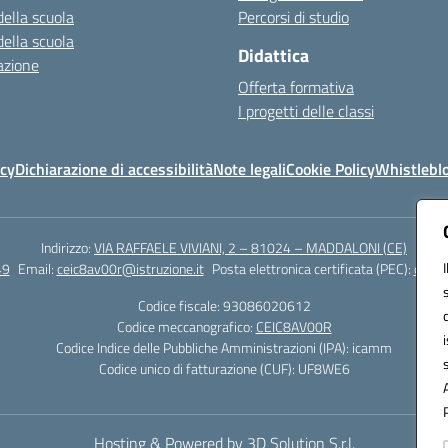
della scuola
Percorsi di studio
della scuola
Didattica
azione
Offerta formativa
I progetti delle classi
icy
Dichiarazione di accessibilità
Note legali
Cookie Policy
Whistlebl
Indirizzo:
VIA RAFFAELE VIVIANI, 2 – 81024 – MADDALONI (CE)
49
Email:
ceic8av00r@istruzione.it
Posta elettronica certificata (PEC):
ceic8
Codice fiscale: 93086020612
Codice meccanografico:
CEIC8AV00R
Codice Indice delle Pubbliche Amministrazioni (IPA): icamm
Codice unico di fatturazione (CUF): UF8WE6
Hosting & Powered by 3D Solution S.r.l.