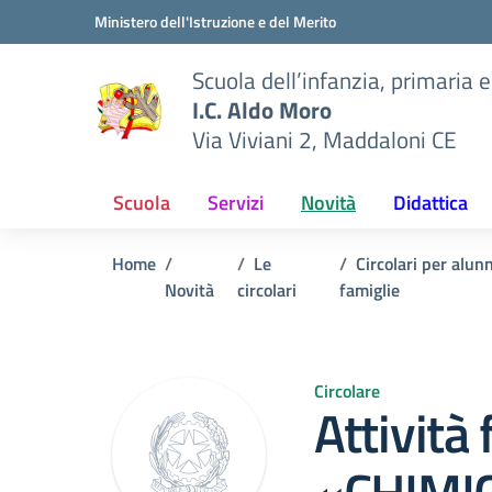
Vai ai contenuti
Vai al menu di navigazione
Vai al footer
Ministero dell'Istruzione e del Merito
Scuola dell’infanzia, primaria 
I.C. Aldo Moro
Via Viviani 2, Maddaloni CE
Scuola
Servizi
Novità
Didattica
Home
Le
Circolari per alunn
Novità
circolari
famiglie
Circolare
Attività