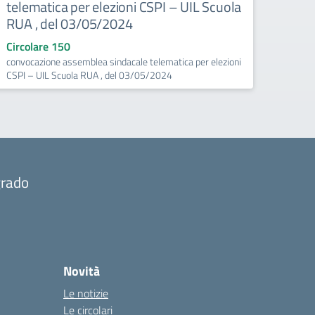
telematica per elezioni CSPI – UIL Scuola
RUA , del 03/05/2024
Circolare 150
convocazione assemblea sindacale telematica per elezioni
CSPI – UIL Scuola RUA , del 03/05/2024
grado
Novità
Le notizie
Le circolari