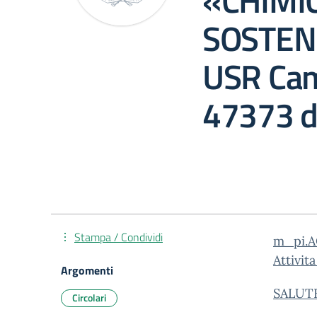
«CHIMIC
SOSTENI
USR Cam
47373 d
Stampa / Condividi
m_pi.A
Attivit
Argomenti
SALUTE
Circolari