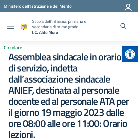
Vai ai contenuti
Vai al menu di navigazione
Vai al footer
Ministero dell'Istruzione e del Merito
Scuola dell’infanzia, primaria e
secondaria di primo grado
I.C. Aldo Moro
Apr
Circolare
Assemblea sindacale in orario
di servizio, indetta
dall’associazione sindacale
ANIEF, destinata al personale
docente ed al personale ATA per
il giorno 19 maggio 2023 dalle
ore 08:00 alle ore 11:00: Orario
lezioni.