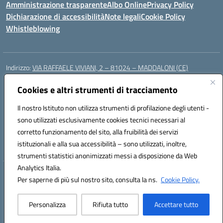
Amministrazione trasparente
Albo Online
Privacy Policy
Dichiarazione di accessibilità
Note legali
Cookie Policy
Whistleblowing
Indirizzo:
VIA RAFFAELE VIVIANI, 2 – 81024 – MADDALONI (CE)
Centralino:
0823435949
Email:
ceic8av00r@istruzione.it
Posta elettronica certificata (PEC):
Cookies e altri strumenti di tracciamento
ceic8av00r@pec.istruzione.it
Codice fiscale: 93086020612
Il nostro Istituto non utilizza strumenti di profilazione degli utenti -
Codice meccanografico:
CEIC8AV00R
sono utilizzati esclusivamente cookies tecnici necessari al
Codice Indice delle Pubbliche Amministrazioni (IPA): icamm
corretto funzionamento del sito, alla fruibilità dei servizi
Codice unico di fatturazione (CUF): UF8WE6
istituzionali e alla sua accessibilità – sono utilizzati, inoltre,
strumenti statistici anonimizzati messi a disposizione da Web
Analytics Italia.
Hosting & Powered by 3D Solution S.r.l.
Per saperne di più sul nostro sito, consulta la ns.
Cookie Policy.
Concept & Design by Designers Italia
Personalizza
Rifiuta tutto
Accettare tutto