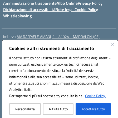
Amministrazione trasparente
Albo Online
Privacy Policy
Dichiarazione di accessibilità
Note legali
Cookie Policy
Whistleblowing
Indirizzo:
VIA RAFFAELE VIVIANI, 2 – 81024 – MADDALONI (CE)
Centralino:
0823435949
Email:
ceic8av00r@istruzione.it
Posta elettronica certificata (PEC):
Cookies e altri strumenti di tracciamento
ceic8av00r@pec.istruzione.it
Codice fiscale: 93086020612
Il nostro Istituto non utilizza strumenti di profilazione degli utenti -
Codice meccanografico:
CEIC8AV00R
sono utilizzati esclusivamente cookies tecnici necessari al
Codice Indice delle Pubbliche Amministrazioni (IPA): icamm
corretto funzionamento del sito, alla fruibilità dei servizi
Codice unico di fatturazione (CUF): UF8WE6
istituzionali e alla sua accessibilità – sono utilizzati, inoltre,
strumenti statistici anonimizzati messi a disposizione da Web
Analytics Italia.
Hosting & Powered by 3D Solution S.r.l.
Per saperne di più sul nostro sito, consulta la ns.
Cookie Policy.
Concept & Design by Designers Italia
Personalizza
Rifiuta tutto
Accettare tutto