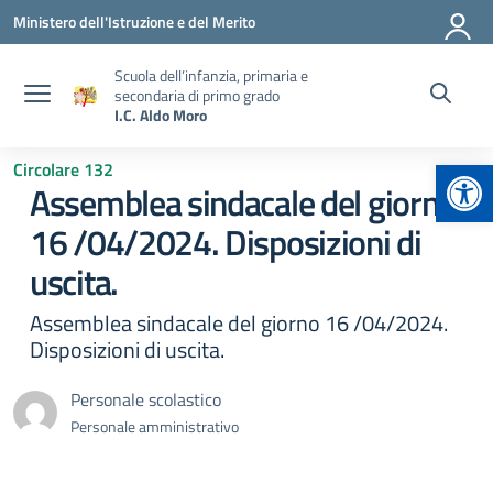
Vai ai contenuti
Vai al menu di navigazione
Vai al footer
Ministero dell'Istruzione e del Merito
Scuola dell’infanzia, primaria e
secondaria di primo grado
I.C. Aldo Moro
Apr
Circolare 132
Assemblea sindacale del giorno
16 /04/2024. Disposizioni di
uscita.
Assemblea sindacale del giorno 16 /04/2024.
Disposizioni di uscita.
Personale scolastico
Personale amministrativo