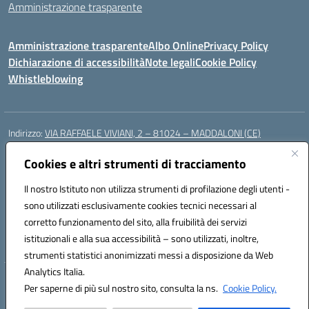
Amministrazione trasparente
Amministrazione trasparente
Albo Online
Privacy Policy
Dichiarazione di accessibilità
Note legali
Cookie Policy
Whistleblowing
Indirizzo:
VIA RAFFAELE VIVIANI, 2 – 81024 – MADDALONI (CE)
Centralino:
0823435949
Email:
ceic8av00r@istruzione.it
Posta elettronica certificata (PEC):
Cookies e altri strumenti di tracciamento
ceic8av00r@pec.istruzione.it
Codice fiscale: 93086020612
Il nostro Istituto non utilizza strumenti di profilazione degli utenti -
Codice meccanografico:
CEIC8AV00R
sono utilizzati esclusivamente cookies tecnici necessari al
Codice Indice delle Pubbliche Amministrazioni (IPA): icamm
corretto funzionamento del sito, alla fruibilità dei servizi
Codice unico di fatturazione (CUF): UF8WE6
istituzionali e alla sua accessibilità – sono utilizzati, inoltre,
strumenti statistici anonimizzati messi a disposizione da Web
Analytics Italia.
Hosting & Powered by 3D Solution S.r.l.
Per saperne di più sul nostro sito, consulta la ns.
Cookie Policy.
Concept & Design by Designers Italia