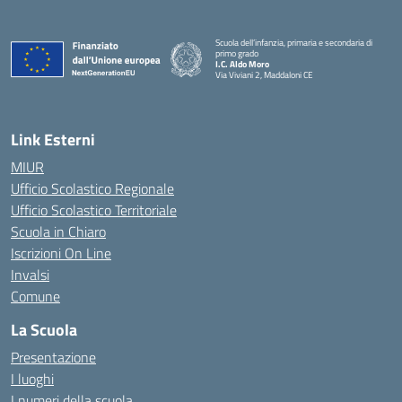
Scuola dell’infanzia, primaria e secondaria di
primo grado
I.C. Aldo Moro
Via Viviani 2, Maddaloni CE
— Visita la pagina iniziale della scuola
Link Esterni
MIUR
Ufficio Scolastico Regionale
Ufficio Scolastico Territoriale
Scuola in Chiaro
Iscrizioni On Line
Invalsi
Comune
La Scuola
Presentazione
I luoghi
I numeri della scuola