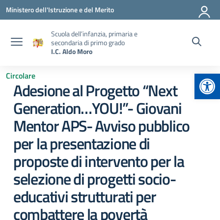
Vai ai contenuti
Vai al menu di navigazione
Vai al footer
Ministero dell'Istruzione e del Merito
Scuola dell’infanzia, primaria e
secondaria di primo grado
I.C. Aldo Moro
Apr
Circolare
Adesione al Progetto “Next
Generation…YOU!”- Giovani
Mentor APS- Avviso pubblico
per la presentazione di
proposte di intervento per la
selezione di progetti socio-
educativi strutturati per
combattere la povertà