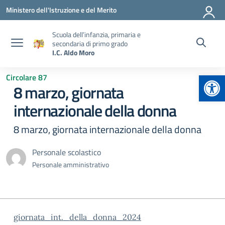
Vai ai contenuti
Vai al menu di navigazione
Vai al footer
Ministero dell'Istruzione e del Merito
Scuola dell’infanzia, primaria e
secondaria di primo grado
I.C. Aldo Moro
Apr
Circolare 87
8 marzo, giornata
internazionale della donna
8 marzo, giornata internazionale della donna
Personale scolastico
Personale amministrativo
giornata_int._della_donna_2024