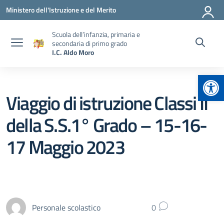
Vai ai contenuti
Vai al menu di navigazione
Vai al footer
Ministero dell'Istruzione e del Merito
Scuola dell’infanzia, primaria e
secondaria di primo grado
I.C. Aldo Moro
Apr
Viaggio di istruzione Classi II
della S.S.1° Grado – 15-16-
17 Maggio 2023
Personale scolastico
0