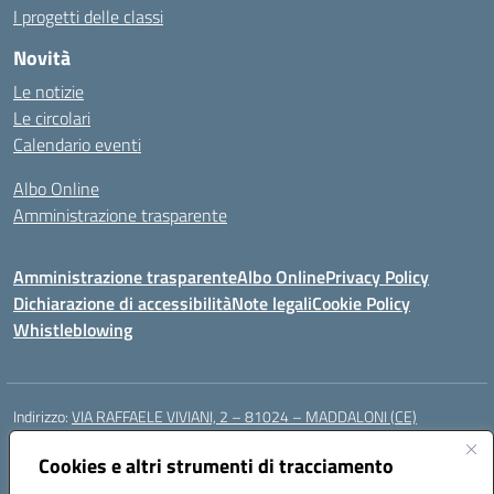
I progetti delle classi
Novità
Le notizie
Le circolari
Calendario eventi
Albo Online
Amministrazione trasparente
Amministrazione trasparente
Albo Online
Privacy Policy
Dichiarazione di accessibilità
Note legali
Cookie Policy
Whistleblowing
Indirizzo:
VIA RAFFAELE VIVIANI, 2 – 81024 – MADDALONI (CE)
Centralino:
0823435949
Email:
ceic8av00r@istruzione.it
Posta elettronica certificata (PEC):
Cookies e altri strumenti di tracciamento
ceic8av00r@pec.istruzione.it