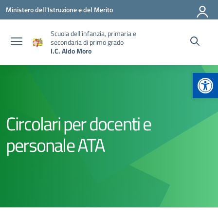
Vai ai contenuti
Vai al menu di navigazione
Vai al footer
Ministero dell'Istruzione e del Merito
Scuola dell’infanzia, primaria e
secondaria di primo grado
I.C. Aldo Moro
Apr
Circolari per docenti e
personale ATA