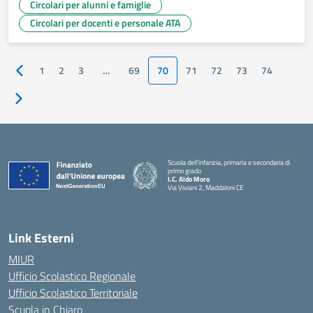
Circolari per alunni e famiglie
Circolari per docenti e personale ATA
1
2
3
…
69
70
71
72
73
74
Pagina precedente
Pagina successiva
Scuola dell’infanzia, primaria e secondaria di
primo grado
I.C. Aldo Moro
Via Viviani 2, Maddaloni CE
— Visita la pagina iniziale della scuola
Link Esterni
MIUR
Ufficio Scolastico Regionale
Ufficio Scolastico Territoriale
Scuola in Chiaro