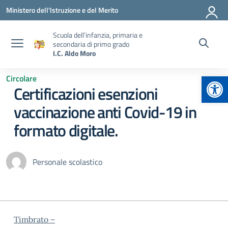
Vai ai contenuti
Vai al menu di navigazione
Vai al footer
Ministero dell'Istruzione e del Merito
Scuola dell’infanzia, primaria e
secondaria di primo grado
I.C. Aldo Moro
Apr
Circolare
Certificazioni esenzioni
vaccinazione anti Covid-19 in
formato digitale.
Personale scolastico
Timbrato –