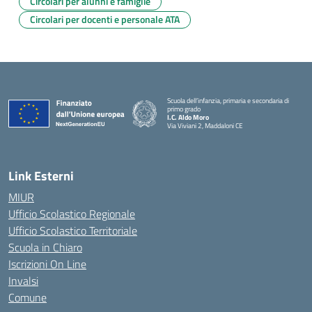
Circolari per alunni e famiglie
Circolari per docenti e personale ATA
Scuola dell’infanzia, primaria e secondaria di
primo grado
I.C. Aldo Moro
Via Viviani 2, Maddaloni CE
— Visita la pagina iniziale della scuola
Link Esterni
MIUR
Ufficio Scolastico Regionale
Ufficio Scolastico Territoriale
Scuola in Chiaro
Iscrizioni On Line
Invalsi
Comune