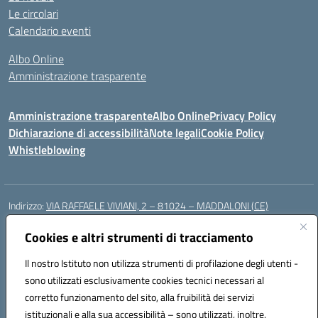
Le circolari
Calendario eventi
Albo Online
Amministrazione trasparente
Amministrazione trasparente
Albo Online
Privacy Policy
Dichiarazione di accessibilità
Note legali
Cookie Policy
Whistleblowing
Indirizzo:
VIA RAFFAELE VIVIANI, 2 – 81024 – MADDALONI (CE)
Centralino:
0823435949
Email:
ceic8av00r@istruzione.it
Posta elettronica certificata (PEC):
Cookies e altri strumenti di tracciamento
ceic8av00r@pec.istruzione.it
Codice fiscale: 93086020612
Il nostro Istituto non utilizza strumenti di profilazione degli utenti -
Codice meccanografico:
CEIC8AV00R
sono utilizzati esclusivamente cookies tecnici necessari al
Codice Indice delle Pubbliche Amministrazioni (IPA): icamm
corretto funzionamento del sito, alla fruibilità dei servizi
Codice unico di fatturazione (CUF): UF8WE6
istituzionali e alla sua accessibilità – sono utilizzati, inoltre,