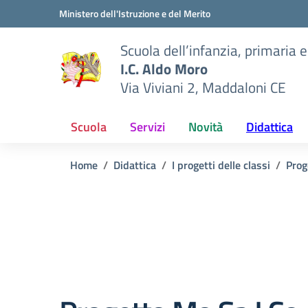
Vai ai contenuti
Vai al menu di navigazione
Vai al footer
Ministero dell'Istruzione e del Merito
Scuola dell’infanzia, primaria 
I.C. Aldo Moro
Via Viviani 2, Maddaloni CE
Scuola
Servizi
Novità
Didattica
Home
Didattica
I progetti delle classi
Prog