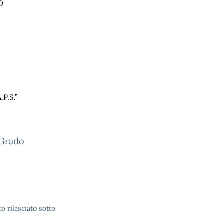
O
P.S.”
 Grado
o rilasciato sotto