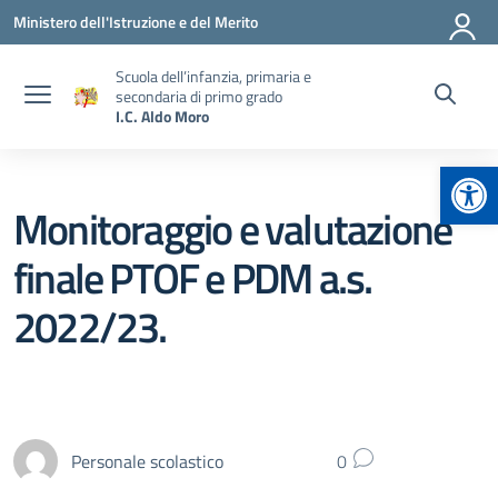
Vai ai contenuti
Vai al menu di navigazione
Vai al footer
Ministero dell'Istruzione e del Merito
Scuola dell’infanzia, primaria e
secondaria di primo grado
I.C. Aldo Moro
Apr
Monitoraggio e valutazione
finale PTOF e PDM a.s.
2022/23.
Personale scolastico
0