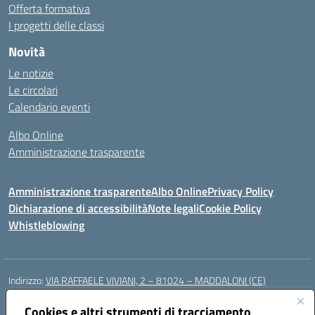
Offerta formativa
I progetti delle classi
Novità
Le notizie
Le circolari
Calendario eventi
Albo Online
Amministrazione trasparente
Amministrazione trasparente
Albo Online
Privacy Policy
Dichiarazione di accessibilità
Note legali
Cookie Policy
Whistleblowing
Indirizzo:
VIA RAFFAELE VIVIANI, 2 – 81024 – MADDALONI (CE)
Centralino:
0823435949
Email:
ceic8av00r@istruzione.it
Posta elettronica certificata (PEC):
Cookies e altri strumenti di tracciamento
ceic8av00r@pec.istruzione.it