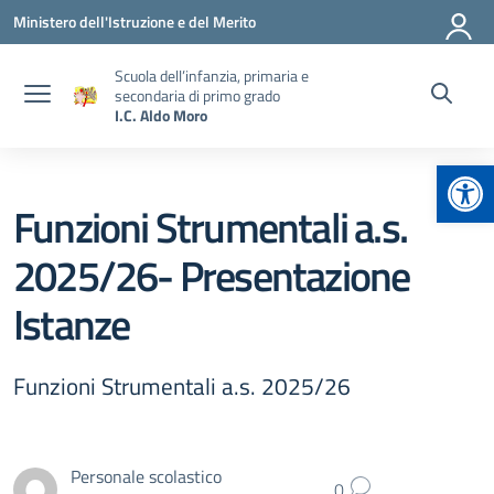
Vai ai contenuti
Vai al menu di navigazione
Vai al footer
Ministero dell'Istruzione e del Merito
Scuola dell’infanzia, primaria e
secondaria di primo grado
I.C. Aldo Moro
Apr
Funzioni Strumentali a.s.
2025/26- Presentazione
Istanze
Funzioni Strumentali a.s. 2025/26
Personale scolastico
0