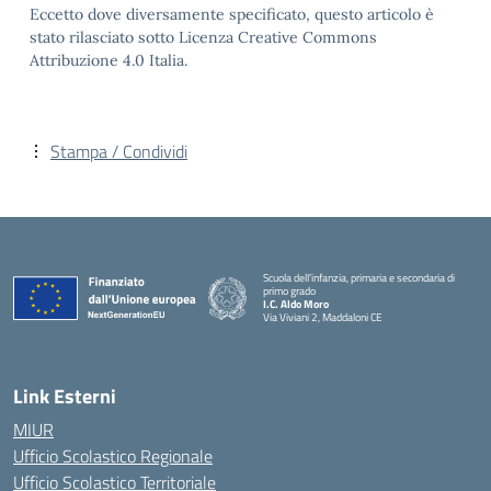
Eccetto dove diversamente specificato, questo articolo è
stato rilasciato sotto Licenza Creative Commons
Attribuzione 4.0 Italia.
Stampa / Condividi
Scuola dell’infanzia, primaria e secondaria di
primo grado
I.C. Aldo Moro
Via Viviani 2, Maddaloni CE
— Visita la pagina iniziale della scuola
Link Esterni
MIUR
Ufficio Scolastico Regionale
Ufficio Scolastico Territoriale