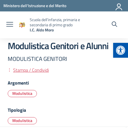
Vai ai contenuti
Vai al menu di navigazione
Vai al footer
Ministero dell'Istruzione e del Merito
Scuola dell’infanzia, primaria e
secondaria di primo grado
I.C. Aldo Moro
Apr
Modulistica Genitori e Alunni
MODULISTICA GENITORI
Stampa / Condividi
Argomenti
Modulistica
Tipologia
Modulistica