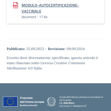
MODULO-AUTOCERTIFICAZIONE-
VACCINALE
document - 17 kb
Pubblicato:
25.09.2023
-
Revisione:
09.09.2024
Eccetto dove diversamente specificato, questo articolo è
stato rilasciato sotto Licenza Creative Commons
Attribuzione 4.0 Italia.
Scuola dell’infanzia, primaria e secondaria di
primo grado
I.C. Aldo Moro
Via Viviani 2, Maddaloni CE
— Visita la pagina iniziale della scuola