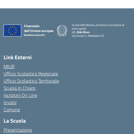
Scuola dell’infanzia, primaria e secondaria di
primo grado
I.C. Aldo Moro
Via Viviani 2, Maddaloni CE
— Visita la pagina iniziale della scuola
Link Esterni
MIUR
Ufficio Scolastico Regionale
Ufficio Scolastico Territoriale
Scuola in Chiaro
Iscrizioni On Line
Invalsi
Comune
La Scuola
Presentazione