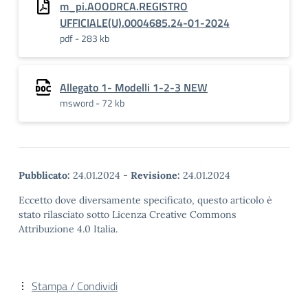
m_pi.AOODRCA.REGISTRO
UFFICIALE(U).0004685.24-01-2024
pdf - 283 kb
Allegato 1- Modelli 1-2-3 NEW
msword - 72 kb
Pubblicato:
24.01.2024
-
Revisione:
24.01.2024
Eccetto dove diversamente specificato, questo articolo è
stato rilasciato sotto Licenza Creative Commons
Attribuzione 4.0 Italia.
Stampa / Condividi