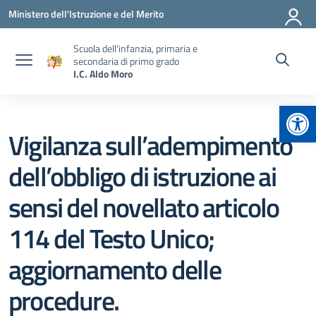
Vai ai contenuti
Vai al menu di navigazione
Vai al footer
Ministero dell'Istruzione e del Merito
Scuola dell’infanzia, primaria e
secondaria di primo grado
I.C. Aldo Moro
Apr
Vigilanza sull’adempimento
dell’obbligo di istruzione ai
sensi del novellato articolo
114 del Testo Unico;
aggiornamento delle
procedure.