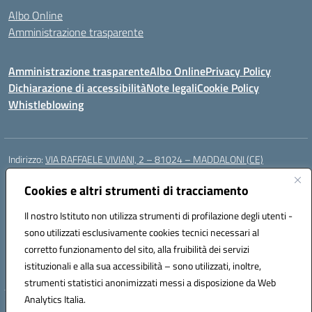
Albo Online
Amministrazione trasparente
Amministrazione trasparente
Albo Online
Privacy Policy
Dichiarazione di accessibilità
Note legali
Cookie Policy
Whistleblowing
Indirizzo:
VIA RAFFAELE VIVIANI, 2 – 81024 – MADDALONI (CE)
Centralino:
0823435949
Email:
ceic8av00r@istruzione.it
Posta elettronica certificata (PEC):
Cookies e altri strumenti di tracciamento
ceic8av00r@pec.istruzione.it
Codice fiscale: 93086020612
Il nostro Istituto non utilizza strumenti di profilazione degli utenti -
Codice meccanografico:
CEIC8AV00R
sono utilizzati esclusivamente cookies tecnici necessari al
Codice Indice delle Pubbliche Amministrazioni (IPA): icamm
corretto funzionamento del sito, alla fruibilità dei servizi
Codice unico di fatturazione (CUF): UF8WE6
istituzionali e alla sua accessibilità – sono utilizzati, inoltre,
strumenti statistici anonimizzati messi a disposizione da Web
Analytics Italia.
Hosting & Powered by 3D Solution S.r.l.