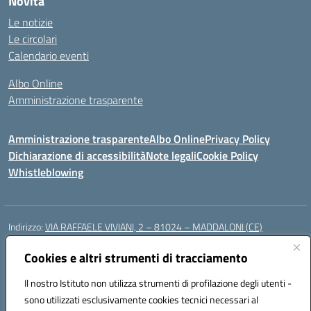
Novità
Le notizie
Le circolari
Calendario eventi
Albo Online
Amministrazione trasparente
Amministrazione trasparente
Albo Online
Privacy Policy
Dichiarazione di accessibilità
Note legali
Cookie Policy
Whistleblowing
Indirizzo:
VIA RAFFAELE VIVIANI, 2 – 81024 – MADDALONI (CE)
Centralino:
0823435949
Email:
ceic8av00r@istruzione.it
Posta elettronica certificata (PEC):
Cookies e altri strumenti di tracciamento
ceic8av00r@pec.istruzione.it
Codice fiscale: 93086020612
Il nostro Istituto non utilizza strumenti di profilazione degli utenti -
Codice meccanografico:
CEIC8AV00R
sono utilizzati esclusivamente cookies tecnici necessari al
Codice Indice delle Pubbliche Amministrazioni (IPA): icamm