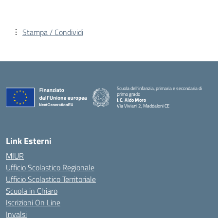
Stampa / Condividi
Scuola dell’infanzia, primaria e secondaria di
primo grado
I.C. Aldo Moro
Via Viviani 2, Maddaloni CE
— Visita la pagina iniziale della scuola
Link Esterni
MIUR
Ufficio Scolastico Regionale
Ufficio Scolastico Territoriale
Scuola in Chiaro
Iscrizioni On Line
Invalsi