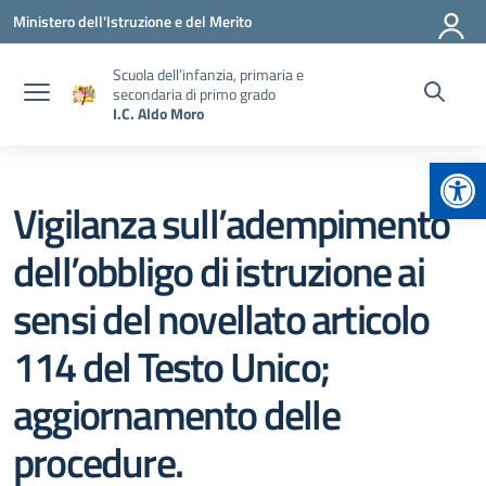
Vai ai contenuti
Vai al menu di navigazione
Vai al footer
Ministero dell'Istruzione e del Merito
Scuola dell’infanzia, primaria e
secondaria di primo grado
I.C. Aldo Moro
Apr
Vigilanza sull’adempimento
dell’obbligo di istruzione ai
sensi del novellato articolo
114 del Testo Unico;
aggiornamento delle
procedure.