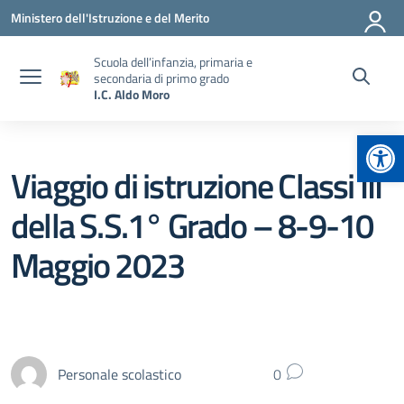
Vai ai contenuti
Vai al menu di navigazione
Vai al footer
Ministero dell'Istruzione e del Merito
Scuola dell’infanzia, primaria e
secondaria di primo grado
I.C. Aldo Moro
Apr
Viaggio di istruzione Classi III
della S.S.1° Grado – 8-9-10
Maggio 2023
Personale scolastico
0