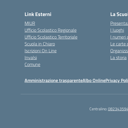
— 
Link Esterni
La Scuo
MIUR
Presenta
Ufficio Scolastico Regionale
I luoghi
Ufficio Scolastico Territoriale
I numeri 
Scuola in Chiaro
Le carte 
Iscrizioni On Line
Organizz
Invalsi
La storia
Comune
Amministrazione trasparente
Albo Online
Privacy Pol
Centralino:
08234359