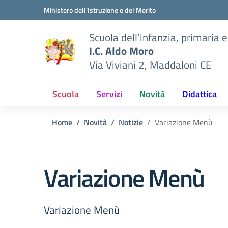
Vai ai contenuti
Vai al menu di navigazione
Vai al footer
Ministero dell'Istruzione e del Merito
Scuola dell’infanzia, primaria 
I.C. Aldo Moro
Via Viviani 2, Maddaloni CE
Scuola
Servizi
Novità
Didattica
Home
Novità
Notizie
Variazione Menù
Variazione Menù
Variazione Menù