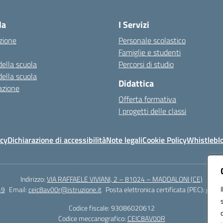
Visita la pagina iniziale della scuola
la
I Servizi
zione
Personale scolastico
Famiglie e studenti
della scuola
Percorsi di studio
della scuola
Didattica
azione
Offerta formativa
I progetti delle classi
icy
Dichiarazione di accessibilità
Note legali
Cookie Policy
Whistlebl
Indirizzo:
VIA RAFFAELE VIVIANI, 2 – 81024 – MADDALONI (CE)
49
Email:
ceic8av00r@istruzione.it
Posta elettronica certificata (PEC):
ceic8
Codice fiscale: 93086020612
Codice meccanografico:
CEIC8AV00R