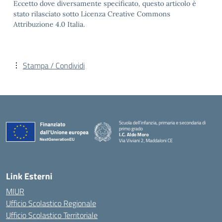
Eccetto dove diversamente specificato, questo articolo è
stato rilasciato sotto Licenza Creative Commons
Attribuzione 4.0 Italia.
Stampa / Condividi
Scuola dell’infanzia, primaria e secondaria di
primo grado
I.C. Aldo Moro
Via Viviani 2, Maddaloni CE
— Visita la pagina iniziale della scuola
Link Esterni
MIUR
Ufficio Scolastico Regionale
Ufficio Scolastico Territoriale