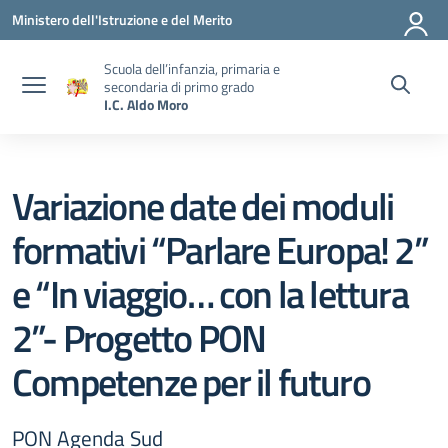
Vai ai contenuti
Vai al menu di navigazione
Vai al footer
Ministero dell'Istruzione e del Merito
Scuola dell’infanzia, primaria e
secondaria di primo grado
I.C. Aldo Moro
Variazione date dei moduli
formativi “Parlare Europa! 2”
e “In viaggio… con la lettura
2”- Progetto PON
Competenze per il futuro
PON Agenda Sud