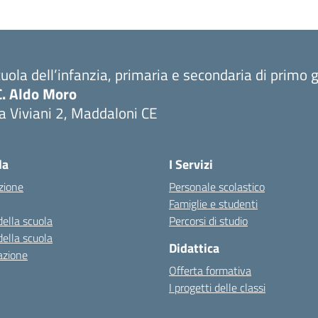
uola dell’infanzia, primaria e secondaria di primo 
C. Aldo Moro
a Viviani 2, Maddaloni CE
Visita la pagina iniziale della scuola
la
I Servizi
zione
Personale scolastico
Famiglie e studenti
della scuola
Percorsi di studio
della scuola
Didattica
azione
Offerta formativa
I progetti delle classi