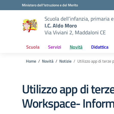
Vai ai contenuti
Vai al menu di navigazione
Vai al footer
Ministero dell'Istruzione e del Merito
Scuola dell’infanzia, primaria 
I.C. Aldo Moro
Via Viviani 2, Maddaloni CE
Scuola
Servizi
Novità
Didattica
Home
Novità
Notizie
Utilizzo app di terze
Utilizzo app di terz
Workspace- Informa