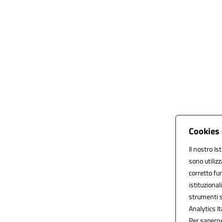
Cookies 
Il nostro Is
sono utiliz
corretto fun
istituzionali
strumenti s
Analytics It
Per saperne 