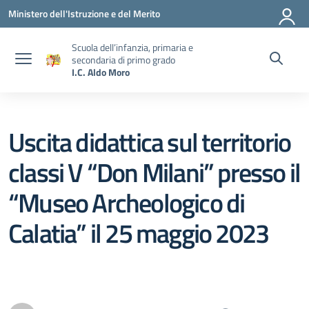
Vai ai contenuti
Vai al menu di navigazione
Vai al footer
Ministero dell'Istruzione e del Merito
Scuola dell’infanzia, primaria e
secondaria di primo grado
I.C. Aldo Moro
Uscita didattica sul territorio
classi V “Don Milani” presso il
“Museo Archeologico di
Calatia” il 25 maggio 2023