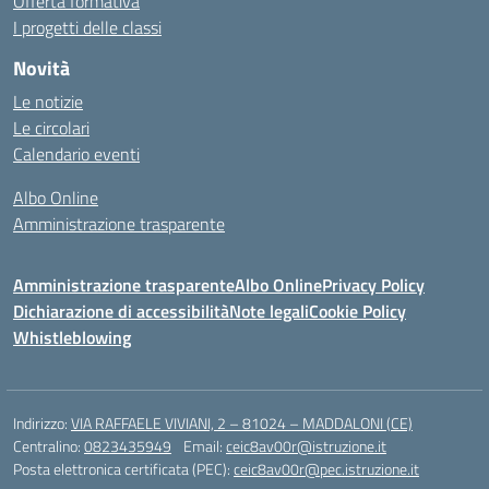
Offerta formativa
I progetti delle classi
Novità
Le notizie
Le circolari
Calendario eventi
Albo Online
Amministrazione trasparente
Amministrazione trasparente
Albo Online
Privacy Policy
Dichiarazione di accessibilità
Note legali
Cookie Policy
Whistleblowing
Indirizzo:
VIA RAFFAELE VIVIANI, 2 – 81024 – MADDALONI (CE)
Centralino:
0823435949
Email:
ceic8av00r@istruzione.it
Posta elettronica certificata (PEC):
ceic8av00r@pec.istruzione.it