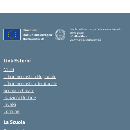
Scuola dell’infanzia, primaria e secondaria di
primo grado
I.C. Aldo Moro
Via Viviani 2, Maddaloni CE
— Visita la pagina iniziale della scuola
Link Esterni
MIUR
Ufficio Scolastico Regionale
Ufficio Scolastico Territoriale
Scuola in Chiaro
Iscrizioni On Line
Invalsi
Comune
La Scuola