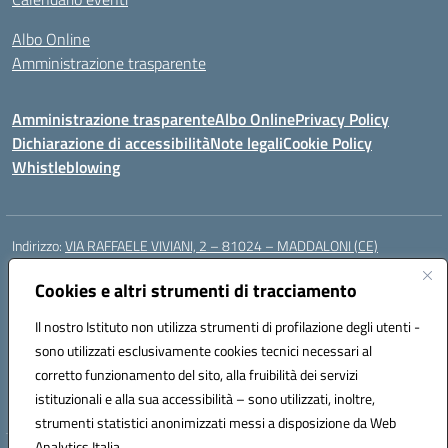
Albo Online
Amministrazione trasparente
Amministrazione trasparente
Albo Online
Privacy Policy
Dichiarazione di accessibilità
Note legali
Cookie Policy
Whistleblowing
Indirizzo:
VIA RAFFAELE VIVIANI, 2 – 81024 – MADDALONI (CE)
Centralino:
0823435949
Email:
ceic8av00r@istruzione.it
Posta elettronica certificata (PEC):
Cookies e altri strumenti di tracciamento
ceic8av00r@pec.istruzione.it
Codice fiscale: 93086020612
Il nostro Istituto non utilizza strumenti di profilazione degli utenti -
Codice meccanografico:
CEIC8AV00R
sono utilizzati esclusivamente cookies tecnici necessari al
Codice Indice delle Pubbliche Amministrazioni (IPA): icamm
corretto funzionamento del sito, alla fruibilità dei servizi
Codice unico di fatturazione (CUF): UF8WE6
istituzionali e alla sua accessibilità – sono utilizzati, inoltre,
strumenti statistici anonimizzati messi a disposizione da Web
Analytics Italia.