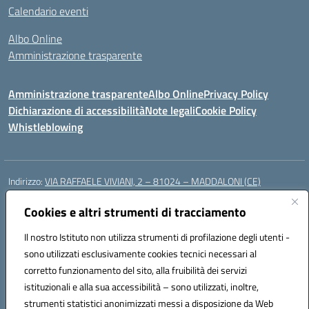
Calendario eventi
Albo Online
Amministrazione trasparente
Amministrazione trasparente
Albo Online
Privacy Policy
Dichiarazione di accessibilità
Note legali
Cookie Policy
Whistleblowing
Indirizzo:
VIA RAFFAELE VIVIANI, 2 – 81024 – MADDALONI (CE)
Centralino:
0823435949
Email:
ceic8av00r@istruzione.it
Posta elettronica certificata (PEC):
Cookies e altri strumenti di tracciamento
ceic8av00r@pec.istruzione.it
Codice fiscale: 93086020612
Il nostro Istituto non utilizza strumenti di profilazione degli utenti -
Codice meccanografico:
CEIC8AV00R
sono utilizzati esclusivamente cookies tecnici necessari al
Codice Indice delle Pubbliche Amministrazioni (IPA): icamm
corretto funzionamento del sito, alla fruibilità dei servizi
Codice unico di fatturazione (CUF): UF8WE6
istituzionali e alla sua accessibilità – sono utilizzati, inoltre,
strumenti statistici anonimizzati messi a disposizione da Web