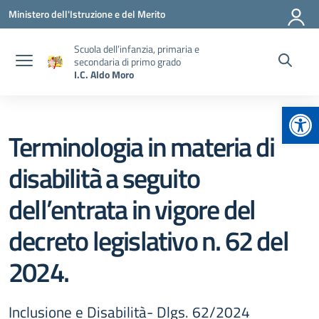
Vai ai contenuti
Vai al menu di navigazione
Vai al footer
Ministero dell'Istruzione e del Merito
Scuola dell’infanzia, primaria e
secondaria di primo grado
I.C. Aldo Moro
Apr
Terminologia in materia di
disabilità a seguito
dell’entrata in vigore del
decreto legislativo n. 62 del
2024.
Inclusione e Disabilità- Dlgs. 62/2024