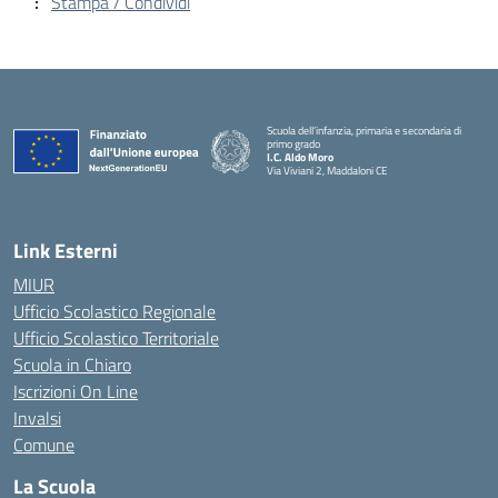
Stampa / Condividi
Scuola dell’infanzia, primaria e secondaria di
primo grado
I.C. Aldo Moro
Via Viviani 2, Maddaloni CE
— Visita la pagina iniziale della scuola
Link Esterni
MIUR
Ufficio Scolastico Regionale
Ufficio Scolastico Territoriale
Scuola in Chiaro
Iscrizioni On Line
Invalsi
Comune
La Scuola