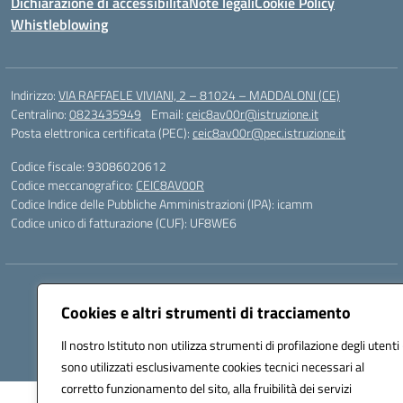
Dichiarazione di accessibilità
Note legali
Cookie Policy
Whistleblowing
Indirizzo:
VIA RAFFAELE VIVIANI, 2 – 81024 – MADDALONI (CE)
Centralino:
0823435949
Email:
ceic8av00r@istruzione.it
Posta elettronica certificata (PEC):
ceic8av00r@pec.istruzione.it
Codice fiscale: 93086020612
Codice meccanografico:
CEIC8AV00R
Codice Indice delle Pubbliche Amministrazioni (IPA): icamm
Codice unico di fatturazione (CUF): UF8WE6
Hosting & Powered by 3D Solution S.r.l.
Cookies e altri strumenti di tracciamento
Concept & Design by Designers Italia
Il nostro Istituto non utilizza strumenti di profilazione degli utenti 
sono utilizzati esclusivamente cookies tecnici necessari al
corretto funzionamento del sito, alla fruibilità dei servizi