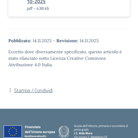
10-2025
pdf - 438 kb
Pubblicato:
14.11.2025
-
Revisione:
14.11.2025
Eccetto dove diversamente specificato, questo articolo è
stato rilasciato sotto Licenza Creative Commons
Attribuzione 4.0 Italia.
Stampa / Condividi
Scuola dell’infanzia, primaria e secondaria di
primo grado
I.C. Aldo Moro
Via Viviani 2, Maddaloni CE