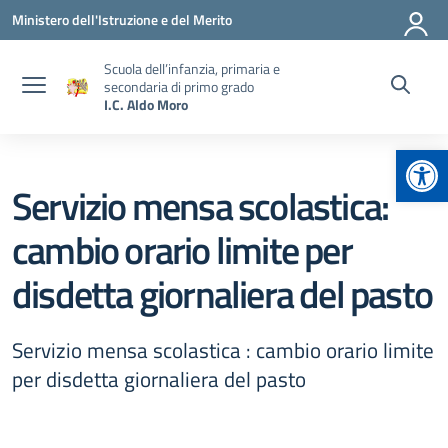
Vai ai contenuti
Vai al menu di navigazione
Vai al footer
Ministero dell'Istruzione e del Merito
Scuola dell’infanzia, primaria e
secondaria di primo grado
I.C. Aldo Moro
Apr
Servizio mensa scolastica:
cambio orario limite per
disdetta giornaliera del pasto
Servizio mensa scolastica : cambio orario limite
per disdetta giornaliera del pasto