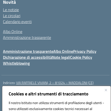
Novità
Le notizie
Le circolari
Calendario eventi
Albo Online
Amministrazione trasparente
Amministrazione trasparente
Albo Online
Privacy Policy
Dichiarazione di accessibilità
Note legali
Cookie Policy
Whistleblowing
Indirizzo:
VIA RAFFAELE VIVIANI, 2 – 81024 – MADDALONI (CE)
Centralino:
0823435949
Email:
ceic8av00r@istruzione.it
Posta elettronica certificata (PEC):
Cookies e altri strumenti di tracciamento
ceic8av00r@pec.istruzione.it
Codice fiscale: 93086020612
Il nostro Istituto non utilizza strumenti di profilazione degli utenti -
Codice meccanografico:
CEIC8AV00R
sono utilizzati esclusivamente cookies tecnici necessari al