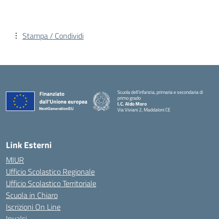
Stampa / Condividi
Scuola dell’infanzia, primaria e secondaria di
primo grado
I.C. Aldo Moro
Via Viviani 2, Maddaloni CE
— Visita la pagina iniziale della scuola
Link Esterni
MIUR
Ufficio Scolastico Regionale
Ufficio Scolastico Territoriale
Scuola in Chiaro
Iscrizioni On Line
Invalsi