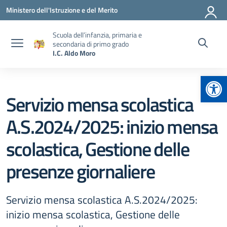
Vai ai contenuti
Vai al menu di navigazione
Vai al footer
Ministero dell'Istruzione e del Merito
Scuola dell’infanzia, primaria e
secondaria di primo grado
I.C. Aldo Moro
Apr
Servizio mensa scolastica
A.S.2024/2025: inizio mensa
scolastica, Gestione delle
presenze giornaliere
Servizio mensa scolastica A.S.2024/2025:
inizio mensa scolastica, Gestione delle