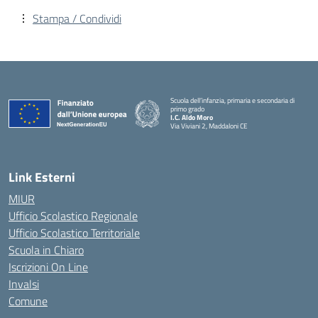
Stampa / Condividi
Scuola dell’infanzia, primaria e secondaria di
primo grado
I.C. Aldo Moro
Via Viviani 2, Maddaloni CE
— Visita la pagina iniziale della scuola
Link Esterni
MIUR
Ufficio Scolastico Regionale
Ufficio Scolastico Territoriale
Scuola in Chiaro
Iscrizioni On Line
Invalsi
Comune