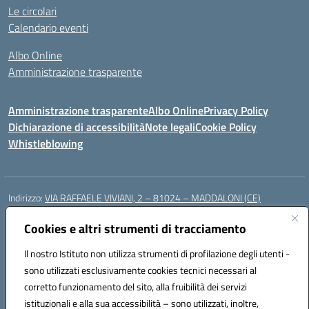
Le circolari
Calendario eventi
Albo Online
Amministrazione trasparente
Amministrazione trasparente
Albo Online
Privacy Policy
Dichiarazione di accessibilità
Note legali
Cookie Policy
Whistleblowing
Indirizzo:
VIA RAFFAELE VIVIANI, 2 – 81024 – MADDALONI (CE)
Centralino:
0823435949
Email:
ceic8av00r@istruzione.it
Posta elettronica certificata (PEC):
Cookies e altri strumenti di tracciamento
ceic8av00r@pec.istruzione.it
Codice fiscale: 93086020612
Il nostro Istituto non utilizza strumenti di profilazione degli utenti -
Codice meccanografico:
CEIC8AV00R
sono utilizzati esclusivamente cookies tecnici necessari al
Codice Indice delle Pubbliche Amministrazioni (IPA): icamm
corretto funzionamento del sito, alla fruibilità dei servizi
Codice unico di fatturazione (CUF): UF8WE6
istituzionali e alla sua accessibilità – sono utilizzati, inoltre,