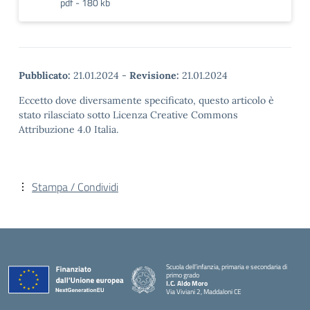
pdf - 180 kb
Pubblicato:
21.01.2024
-
Revisione:
21.01.2024
Eccetto dove diversamente specificato, questo articolo è
stato rilasciato sotto Licenza Creative Commons
Attribuzione 4.0 Italia.
Stampa / Condividi
Scuola dell’infanzia, primaria e secondaria di
primo grado
I.C. Aldo Moro
Via Viviani 2, Maddaloni CE
— Visita la pagina iniziale della scuola