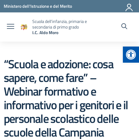
Vai ai contenuti
Vai al menu di navigazione
Vai al footer
Ministero dell'Istruzione e del Merito
Scuola dell’infanzia, primaria e
secondaria di primo grado
I.C. Aldo Moro
Apr
“Scuola e adozione: cosa
sapere, come fare” –
Webinar formativo e
informativo per i genitori e il
personale scolastico delle
scuole della Campania