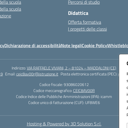
della scuola
Percorsi di studio
della scuola
Didattica
azione
Offerta formativa
I progetti delle classi
icy
Dichiarazione di accessibilità
Note legali
Cookie Policy
Whistlebl
Indirizzo:
VIA RAFFAELE VIVIANI, 2 – 81024 – MADDALONI (CE)
49
Email:
ceic8av00r@istruzione.it
Posta elettronica certificata (PEC):
ceic8
Codice fiscale: 93086020612
Codice meccanografico:
CEIC8AV00R
Codice Indice delle Pubbliche Amministrazioni (IPA): icamm
Codice unico di fatturazione (CUF): UF8WE6
Hosting & Powered by 3D Solution S.r.l.