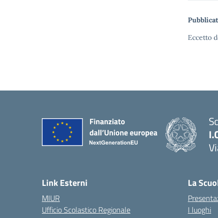
Pubblicat
Eccetto d
Sc
I.
Vi
— 
Link Esterni
La Scuo
MIUR
Presenta
Ufficio Scolastico Regionale
I luoghi