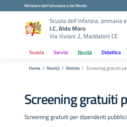
Vai ai contenuti
Vai al menu di navigazione
Vai al footer
Ministero dell'Istruzione e del Merito
Scuola dell’infanzia, primaria 
I.C. Aldo Moro
Via Viviani 2, Maddaloni CE
Scuola
Servizi
Novità
Didattica
Home
Novità
Notizie
Screening gratuiti pe
Screening gratuiti 
Screening gratuiti per dipendenti pubblici